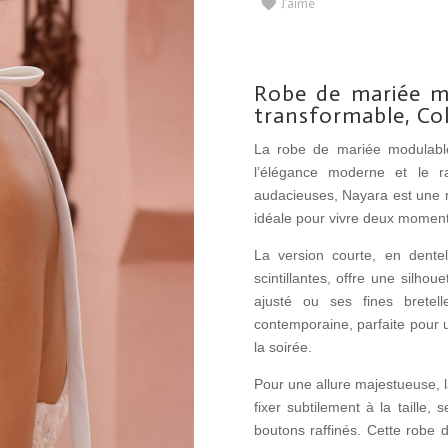
J’aime
Robe de mariée m
transformable, Co
La robe de mariée modulable
l’élégance moderne et le r
audacieuses, Nayara est une ro
idéale pour vivre deux moments
La version courte, en dentell
scintillantes, offre une silh
ajusté ou ses fines bretel
contemporaine, parfaite pour u
la soirée.
Pour une allure majestueuse, l
fixer subtilement à la taille
boutons raffinés. Cette robe 